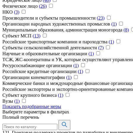
Юридическое лицо
(46)
Физическое лицо
(26)
НКО
(3)
Производители и субъекты промышленности
(23)
Организации народных художественных промыслов
(1)
Муниципальные образования, администрация моногорода
(8)
Субъект МСП
(13)
Российские транспортные компании и пароходства
(1)
Субъекты сельскохозяйственной деятельности
(7)
Научные и образовательные организации
(1)
ТCЖ, ЖС-кооперативы и УК, которые осуществляют управле
Ресурсоснабжающие организации
(1)
Российские кредитные организации
(1)
Организации кинематографии
(1)
Коммерческие банки и международные финансовые организа
Российские экспортеры и экспортно-ориентированные компа
Субъект крупного бизнеса
(1)
Вузы
(1)
Показать подобранные меры
Выберите параметры в фильтрах
Полный перечень
121. Грантовая поддержка проектов по разработке и внедрени