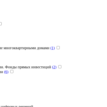
ние многоквартирными домами
(1)
ции. Фонды прямых инвестиций
(2)
нии
(6)
ю цифровых решений.