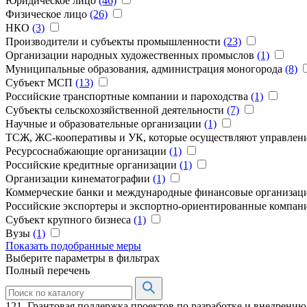
Юридическое лицо
(46)
Физическое лицо
(26)
НКО
(3)
Производители и субъекты промышленности
(23)
Организации народных художественных промыслов
(1)
Муниципальные образования, администрация моногорода
(8)
Субъект МСП
(13)
Российские транспортные компании и пароходства
(1)
Субъекты сельскохозяйственной деятельности
(7)
Научные и образовательные организации
(1)
ТCЖ, ЖС-кооперативы и УК, которые осуществляют управле
Ресурсоснабжающие организации
(1)
Российские кредитные организации
(1)
Организации кинематографии
(1)
Коммерческие банки и международные финансовые организа
Российские экспортеры и экспортно-ориентированные компа
Субъект крупного бизнеса
(1)
Вузы
(1)
Показать подобранные меры
Выберите параметры в фильтрах
Полный перечень
121. Грантовая поддержка проектов по разработке и внедрени