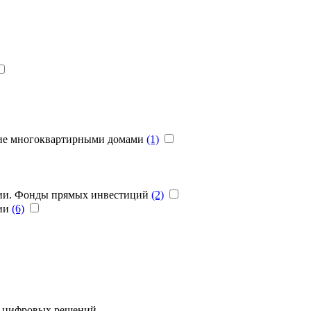
ние многоквартирными домами
(1)
ции. Фонды прямых инвестиций
(2)
нии
(6)
ю цифровых решений.