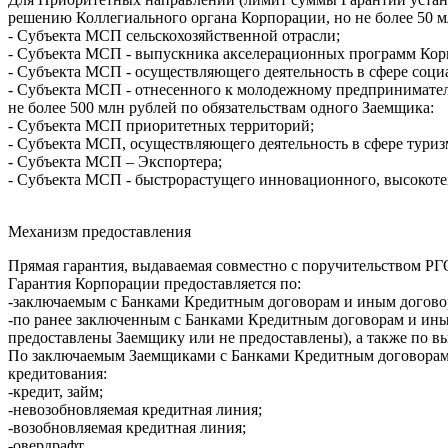
решению Коллегиального органа Корпорации, но не более 50 м
- Субъекта МСП сельскохозяйственной отрасли;
- Субъекта МСП - выпускника акселерационных программ Кор
- Субъекта МСП - осуществляющего деятельность в сфере соци
- Субъекта МСП - отнесенного к молодежному предпринимател
не более 500 млн рублей по обязательствам одного Заемщика:
- Субъекта МСП приоритетных территорий;
- Субъекта МСП, осуществляющего деятельность в сфере туриз
- Субъекта МСП – Экспортера;
- Субъекта МСП - быстрорастущего инновационного, высокот
Механизм предоставления
Прямая гарантия, выдаваемая совместно с поручительством РГ
Гарантия Корпорации предоставляется по:
-заключаемым с Банками Кредитным договорам и иным договор
-по ранее заключенным с Банками Кредитным договорам и иным
предоставлены Заемщику или не предоставлены), а также по в
По заключаемым Заемщиками с Банками Кредитным договорам 
кредитования:
-кредит, займ;
-невозобновляемая кредитная линия;
-возобновляемая кредитная линия;
-овердрафт.