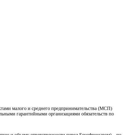
ктами малого и среднего предпринимательства (МСП)
альными гарантийными организациями обязательств по
тию и объему ответственности перед Бенефициаром) – по