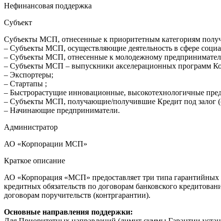
Нефинансовая поддержка
Субъект
Субъекты МСП, отнесенные к приоритетным категориям получ
– Субъекты МСП, осуществляющие деятельность в сфере социа
– Субъекты МСП, отнесенные к молодежному предпринимател
– Субъекты МСП – выпускники акселерационных программ К
– Экспортеры;
– Стартапы ;
– Быстрорастущие инновационные, высокотехнологичные пред
– Субъекты МСП, получающие/получившие Кредит под залог (с
– Начинающие предприниматели.
Администратор
АО «Корпорации МСП»
Краткое описание
АО «Корпорация «МСП» предоставляет три типа гарантийных 
кредитных обязательств по договорам банковского кредитова
договорам поручительств (контргарантии).
Основные направления поддержки:
Для Приоритетных направлений (лимит суммы Гарантии устана