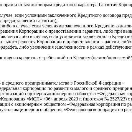
ворам и иным договорам кредитного характера Гарантия Корпо
в случае, если условиями заключенного Кредитного договора пр
 предоставлении гарантии);
я либо в случае, если условиями заключенного Кредитного дого
ешения Корпорации о предоставлении гарантии, либо при выда
тавляется либо в случае, если условиями заключенного Кредитн
льного решения Корпорации о предоставлении гарантии, либо 
ердрафта, либо увеличения задолженности в рамках действующе
исходя из кредитных требований по Кредиту (невозобновляемой
о и среднего предпринимательства в Российской Федерации»
деральная корпорация по развитию малого и среднего предприн
рганизаций партнеров акционерного общества «Федеральная кор
орпорация «МСП» «06» апреля 2023 г. (протокол № 2527/23) с
аций с акционерным обществом «Федеральная корпорация по ра
дуктов акционерного общества «Федеральная корпорация по раз