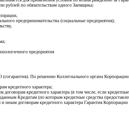
лн рублей по обязательствам одного Заемщика:
порации,
ального предпринимательства (социальные предприятия);
ьству,
ма;
ехнологичного предприятия
О (согарантия). По решению Коллегиального органа Корпорации
ам кредитного характера;
 договорам кредитного характера (в том числе, если кредитные
ыданным Кредитам (по которым кредитные средства предоставле
и иным договорам кредитного характера Гарантия Корпорации