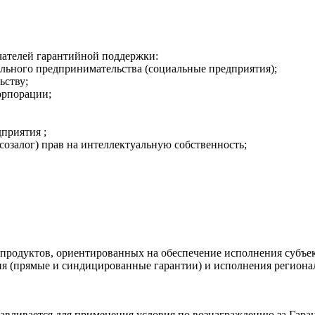
ателей гарантийной поддержки:
льного предпринимательства (социальные предприятия);
ьству;
орпорации;
приятия ;
озалог) прав на интеллектуальную собственность;
продуктов, ориентированных на обеспечение исполнения субъе
ния (прямые и синдицированные гарантии) и исполнения регион
вливается для применения условия по вознаграждению за Гаран