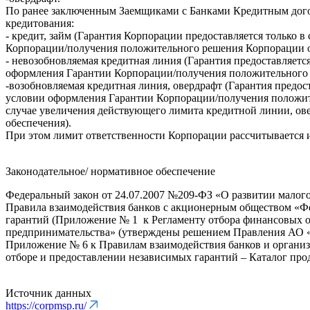
По ранее заключенным Заемщиками c Банками Кредитным дого
кредитования:
- кредит, займ (Гарантия Корпорации предоставляется только 
Корпорации/получения положительного решения Корпорации о
- невозобновляемая кредитная линия (Гарантия предоставляетс
оформления Гарантии Корпорации/получения положительного р
-возобновляемая кредитная линия, овердрафт (Гарантия предос
условии оформления Гарантии Корпорации/получения положите
случае увеличения действующего лимита кредитной линии, ов
обеспечения).
При этом лимит ответственности Корпорации рассчитывается 
Законодательное/ нормативное обеспечение
Федеральный закон от 24.07.2007 №209-ФЗ «О развитии малог
Правила взаимодействия банков с акционерным обществом «Фе
гарантий (Приложение № 1 к Регламенту отбора финансовых о
предпринимательства» (утверждены решением Правления АО «К
Приложение № 6 к Правилам взаимодействия банков и организ
отборе и предоставлении независимых гарантий – Каталог про
Источник данных
https://corpmsp.ru/